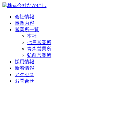
コ
ン
会社情報
テ
事業内容
ン
営業所一覧
ツ
本社
に
七戸営業所
ス
青森営業所
キ
弘前営業所
ッ
採用情報
プ
新着情報
アクセス
お問合せ